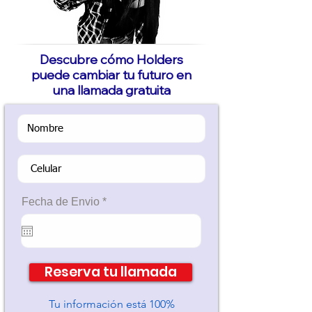
Descubre cómo Holders
puede cambiar tu futuro en
una llamada gratuita
r
Fecha de Envio
*
e
q
u
i
r
e
Reserva tu llamada
d
Tu información está 100%