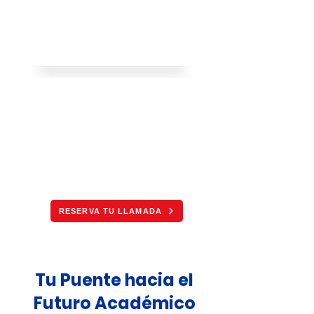
HOLDERS
LOS 6 MESES DESPÚES DEL
COLEGIO QUE PONDRÁN EL
FUTURO A TU FAVOR.
RESERVA TU LLAMADA
Tu Puente hacia el
Futuro Académico