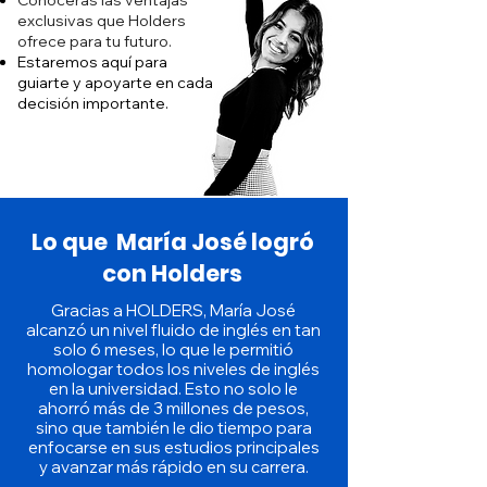
Conocerás las ventajas
exclusivas que Holders
ofrece para tu futuro.
Estaremos aquí para
guiarte y apoyarte en cada
decisión importante.
Lo que María José logró
con Holders
Gracias a HOLDERS, María José
alcanzó un nivel fluido de inglés en tan
solo 6 meses, lo que le permitió
homologar todos los niveles de inglés
en la universidad. Esto no solo le
ahorró más de 3 millones de pesos,
sino que también le dio tiempo para
enfocarse en sus estudios principales
y avanzar más rápido en su carrera.