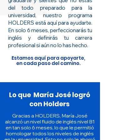
graduarte y sientes que no estás
del todo preparado para la
universidad, nuestro programa
HOLDERS está aquí para ayudarte.
En solo 6 meses, perfeccionarás tu
inglés y definirás tu carrera
profesional si aún no lo has hecho.
Estamos aquí para apoyarte,
en cada paso del camino.
Lo que María José logró
con Holders
Gracias a HOLDERS, María José
alcanzó un nivel fluido de inglés nivel B1
en tan solo 6 meses, lo que le permitió
homologar todos los niveles de inglés
en la universidad. Esto no solo le ahorró